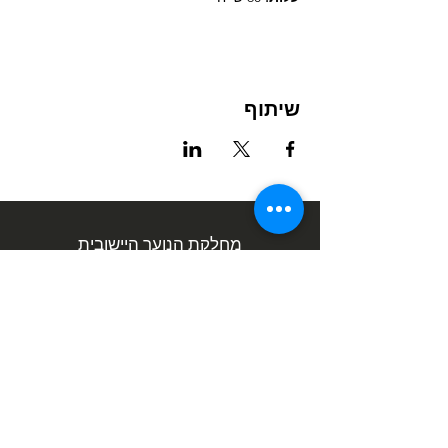
שיתוף
מחלקת הנוער היישובית
אימייל:
info@noarph.co.il
טלפון:
0774324698
כתובת: החליל 15, פרדס חנה
לאתר המועצה המקומית פרדס חנה
כרכור
כל הזכויות שמורות למחלקת הנוער היישובית