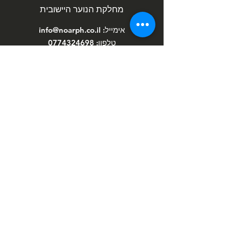
מחלקת הנוער היישובית
אימייל:
info@noarph.co.il
טלפון:
0774324698
כתובת: החליל 15, פרדס חנה
לאתר המועצה המקומית פרדס חנה
כרכור
כל הזכויות שמורות למחלקת הנוער היישובית
פרדס חנה-כרכור © 2026 |
תנאי שימוש
הניוזלטר של מחלקת הנוער
הירשם