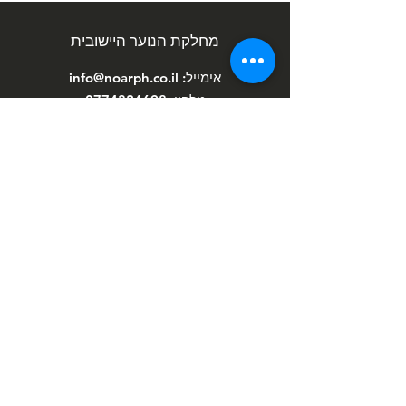
מחלקת הנוער היישובית
אימייל:
info@noarph.co.il
טלפון:
0774324698
כתובת: החליל 15, פרדס חנה
לאתר המועצה המקומית פרדס חנה
כרכור
כל הזכויות שמורות למחלקת הנוער היישובית
פרדס חנה-כרכור © 2026 |
תנאי שימוש
הניוזלטר של מחלקת הנוער
הירשם