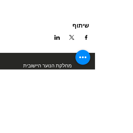
שיתוף
מחלקת הנוער היישובית
אימייל:
info@noarph.co.il
טלפון:
0774324698
כתובת: החליל 15, פרדס חנה
לאתר המועצה המקומית פרדס חנה
כרכור
כל הזכויות שמורות למחלקת הנוער היישובית
פרדס חנה-כרכור © 2026 |
תנאי שימוש