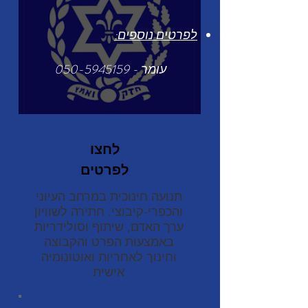
לפרטים נוספים:
עומר -
050-5945159
לחצו
לפרטים
תנועה חינוכית במרחב העיוני
והכפרי-קיבוצי. חתירה לשוויון
ערך האדם, שיתוף וסולידריות
באמצעות הפרט והקבוצה
וחינוך לאחריות ואוטונומיה
אישית