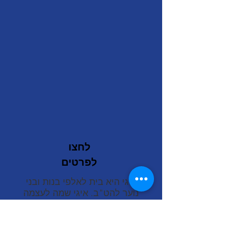
לחצו
לפרטים
איגי היא בית לאלפי בנות ובני
נוער להט"ב. איגי שמה לעצמה
כיעד להיות מרחב חברתי
משמעותי עבור כל נער ונערה
מהקהילה הגאה בישראל