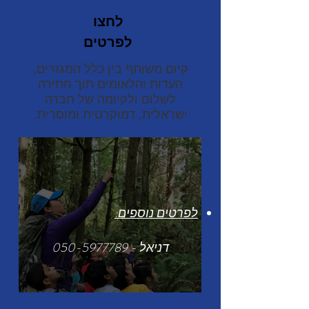
לחצו
לפרטים
קיום משותף בין כלל המגזרים,
העדות והלאומים תוך חתירה
לשלום ולקיומה של חברה
ישראלית, דמוקרטית ומוסרית.
לפרטים נוספים:
דניאל -
050-5977789